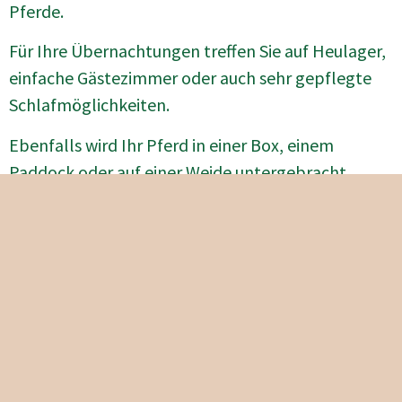
Pferde.
Für Ihre Übernachtungen treffen Sie auf Heulager,
einfache Gästezimmer oder auch sehr gepflegte
Schlafmöglichkeiten.
Ebenfalls wird Ihr Pferd in einer Box, einem
Paddock oder auf einer Weide untergebracht.
Die Angebote der einzelnen Stationen können Sie
mit einem Klick in die Rubrik „Wanderreitbetriebe“
entnehmen.
Die Inhaber der Wanderreithöfe freuen sich auf
Ihren Besuch.